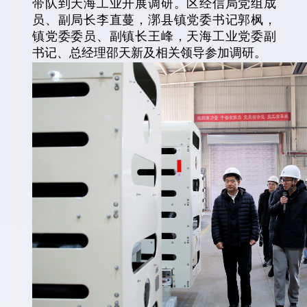
带队到天海工业开展调研。区经信局党组成
员、副局长李直蔓，漷县镇党委书记郭枫，
镇党委委员、副镇长王峰，天海工业党委副
书记、总经理邵天新及相关领导参加调研。