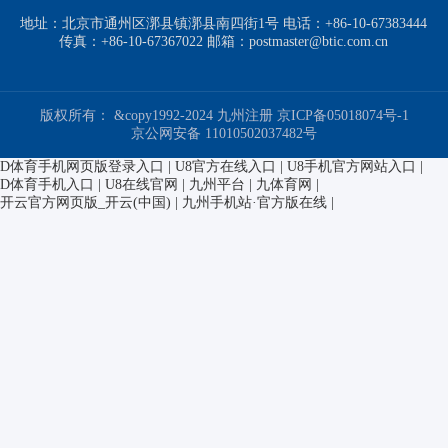
地址：北京市通州区漷县镇漷县南四街1号 电话：+86-10-67383444
传真：+86-10-67367022 邮箱：postmaster@btic.com.cn
版权所有： &copy1992-2024 九州注册
京ICP备05018074号-1
京公网安备 11010502037482号
D体育手机网页版登录入口
|
U8官方在线入口
|
U8手机官方网站入口
|
D体育手机入口
|
U8在线官网
|
九州平台
|
九体育网
|
开云官方网页版_开云(中国)
|
九州手机站·官方版在线
|